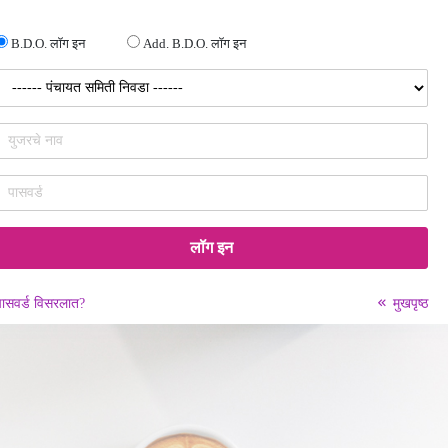
B.D.O. लॉग इन
Add. B.D.O. लॉग इन
पासवर्ड विसरलात?
मुखपृष्ठ